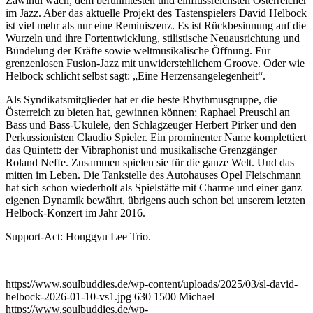
Zawinul wach, dem berühmtesten und einflussreichsten Österreicher
im Jazz. Aber das aktuelle Projekt des Tastenspielers David Helbock
ist viel mehr als nur eine Reminiszenz. Es ist Rückbesinnung auf die
Wurzeln und ihre Fortentwicklung, stilistische Neuausrichtung und
Bündelung der Kräfte sowie weltmusikalische Öffnung. Für
grenzenlosen Fusion-Jazz mit unwiderstehlichem Groove. Oder wie
Helbock schlicht selbst sagt: „Eine Herzensangelegenheit“.
Als Syndikatsmitglieder hat er die beste Rhythmusgruppe, die
Österreich zu bieten hat, gewinnen können: Raphael Preuschl an
Bass und Bass-Ukulele, den Schlagzeuger Herbert Pirker und den
Perkussionisten Claudio Spieler. Ein prominenter Name komplettiert
das Quintett: der Vibraphonist und musikalische Grenzgänger
Roland Neffe. Zusammen spielen sie für die ganze Welt. Und das
mitten im Leben. Die Tankstelle des Autohauses Opel Fleischmann
hat sich schon wiederholt als Spielstätte mit Charme und einer ganz
eigenen Dynamik bewährt, übrigens auch schon bei unserem letzten
Helbock-Konzert im Jahr 2016.
Support-Act: Honggyu Lee Trio.
https://www.soulbuddies.de/wp-content/uploads/2025/03/sl-david-
helbock-2026-01-10-vs1.jpg
630
1500
Michael
https://www.soulbuddies.de/wp-